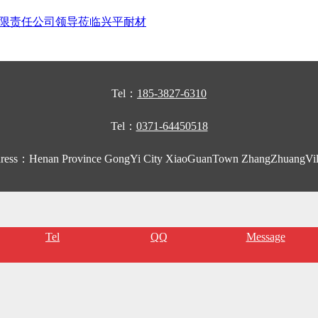
限责任公司领导莅临兴平耐材
Tel：
185-3827-6310
Tel：
0371-64450518
ress：Henan Province GongYi City XiaoGuanTown ZhangZhuangVil
Tel
QQ
Message