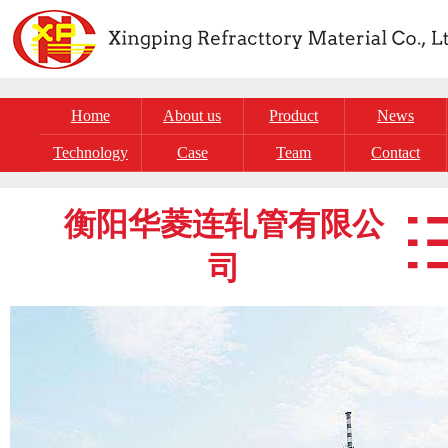
Home
About us
Product
News
Technology
Case
Team
Contact
衡阳华菱连轧管有限公
司