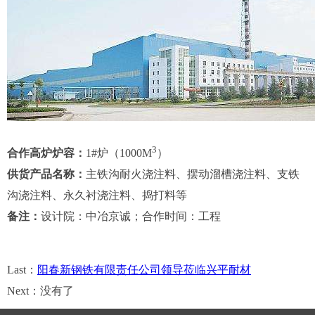
3
合作高炉炉容：
1#炉（1000M
）
供货产品名称：
主铁沟耐火浇注料、摆动溜槽浇注料、支铁
沟浇注料、永久衬浇注料、捣打料等
备注：
设计院：中冶京诚；合作时间：工程
Last：
阳春新钢铁有限责任公司领导莅临兴平耐材
Next：没有了